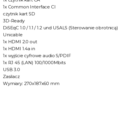
1x Common Interface CI
czytnik kart SD
3D-Ready
DiSEqC 1.0 / 1.1 / 1.2 und USALS (Sterowanie obrotnicą)
Unicable
1x HDMI 2.0 out
1x HDMI 1.4a in
1x wyjście cyfrowe audio S/PDIF
1x RJ 45 (LAN) 100/1000Mbits
USB 3.0
Zasilacz
Wymiary: 270x187x60 mm