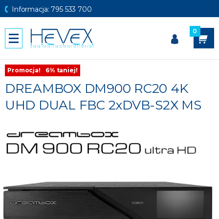
Informacja: 795 533 700
0
Promocja!
6% taniej!
DREAMBOX DM900 RC20 4K
UHD DUAL FBC 2xDVB-S2X MS