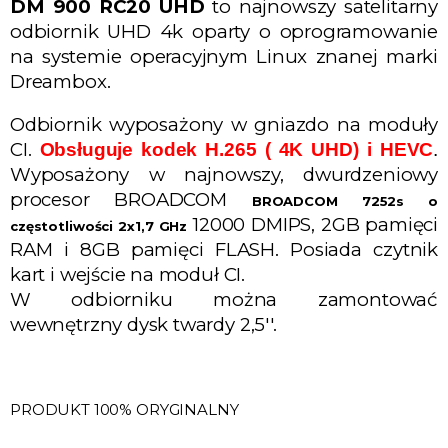
DM 900 RC20 UHD
to najnowszy satelitarny
odbiornik UHD 4k oparty o oprogramowanie
na systemie operacyjnym Linux znanej marki
Dreambox.
Odbiornik wyposażony w gniazdo na moduły
CI.
Obsługuje kodek H.265 ( 4K UHD) i HEVC
.
Wyposażony w najnowszy, dwurdzeniowy
procesor BROADCOM
BROADCOM 7252s o
12000 DMIPS, 2GB pamięci
częstotliwości 2x1,7 GHz
RAM i 8GB pamięci FLASH.
Posiada czytnik
kart i wejście na moduł CI.
W odbiorniku można zamontować
wewnętrzny dysk twardy 2,5''.
PRODUKT 100% ORYGINALNY