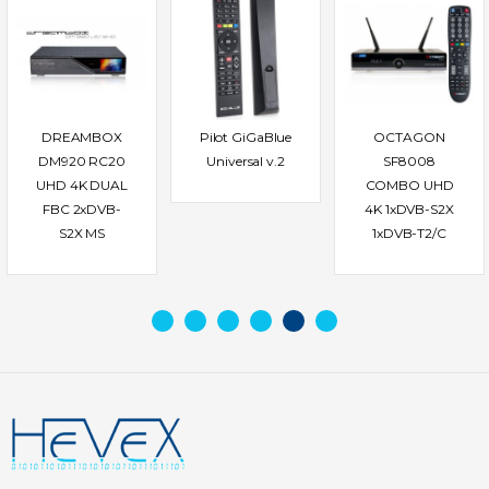
DREAMBOX
Pilot GiGaBlue
OCTAGON
DM920 RC20
Universal v.2
SF8008
UHD 4K DUAL
COMBO UHD
FBC 2xDVB-
4K 1xDVB-S2X
S2X MS
1xDVB-T2/C