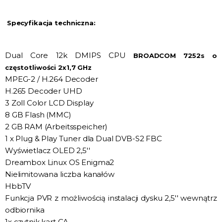
Specyfikacja techniczna:
Dual Core 12k DMIPS CPU
BROADCOM 7252s o
częstotliwości 2x1,7 GHz
MPEG-2 / H.264 Decoder
H.265 Decoder UHD
3 Zoll Color LCD Display
8 GB Flash (MMC)
2 GB RAM (Arbeitsspeicher)
1 x Plug & Play Tuner dla Dual DVB-S2 FBC
Wyświetlacz OLED 2,5''
Dreambox Linux OS Enigma2
Nielimitowana liczba kanałów
HbbTV
Funkcja PVR z możliwością instalacji dysku 2,5'' wewnątrz
odbiornika
1x czytnik kart CA