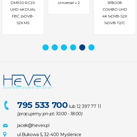
DM920 RC20
Universal v.2
SF8008
UHD 4K DUAL
COMBO UHD
FBC 2xDVB-
4K 1xDVB-S2X
S2X MS
1xDVB-T2/C
795 533 700
lub 12 397 77 11
(pracujemy pn-pt: 10:00 - 18:00)
jacek@hevex.pl
ul.Bukowa 5, 32-400 Myślenice