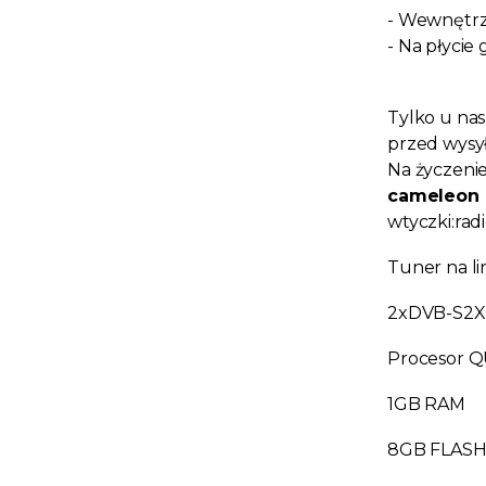
-
Wewnętrzn
- Na płycie
Tylko u nas
przed wysył
Na życzenie
cameleon 
wtyczki:radi
Tuner na l
2xDVB-S2X
Procesor Q
1GB RAM
8GB FLAS