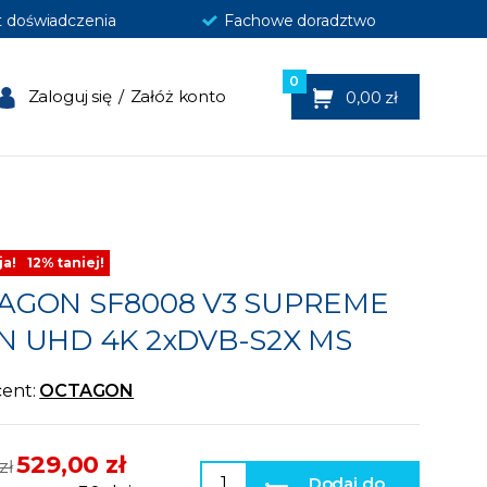
t doświadczenia
Fachowe doradztwo
0
Zaloguj się
/
Załóż konto
0,00 zł
a!
12% taniej!
AGON SF8008 V3 SUPREME
N UHD 4K 2xDVB-S2X MS
ent:
OCTAGON
529,00 zł
zł
Dodaj do