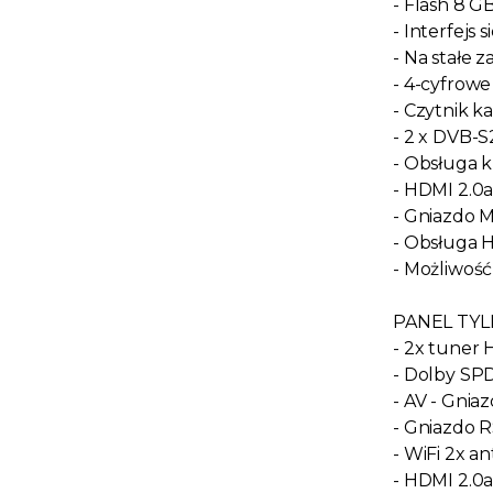
- Flash 8 
- Interfejs
- Na stałe 
- 4-cyfrow
- Czytnik k
- 2 x DVB-
- Obsługa k
- HDMI 2.0a
- Gniazdo 
- Obsługa 
- Możliwość
PANEL TYL
- 2x tuner
- Dolby SP
- AV - Gnia
- Gniazdo R
- WiFi 2x 
- HDMI 2.0a