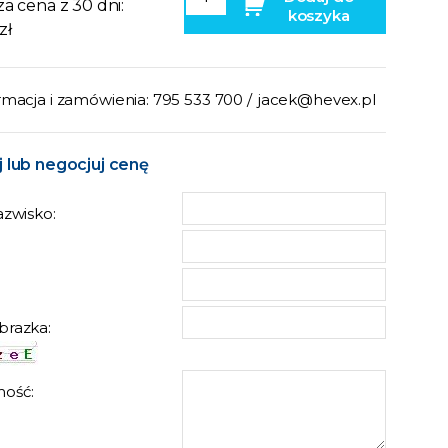
za cena z 30 dni:
koszyka
zł
rmacja i zamówienia: 795 533 700 /
jacek@hevex.pl
 lub negocjuj cenę
azwisko:
:
brazka:
ość: