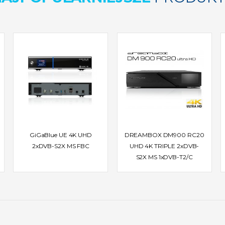
GiGaBlue UE 4K UHD
DREAMBOX DM900 RC20
2xDVB-S2X MS FBC
UHD 4K TRIPLE 2xDVB-
S2X MS 1xDVB-T2/C