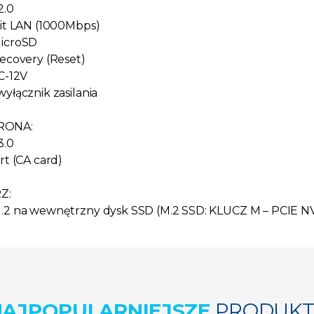
2.0
bit LAN (1000Mbps)
MicroSD
Recovery (Reset)
DC-12V
wyłącznik zasilania
RONA:
3.0
rt (CA card)
Z:
M.2 na wewnętrzny dysk SSD (M.2 SSD: KLUCZ M – PCIE 
NAJPOPULARNIEJSZE
PRODUKT