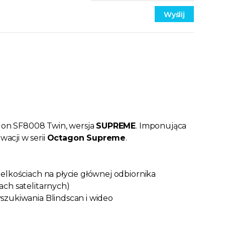
gon SF8008 Twin, wersja
SUPREME
.
Imponująca
acji w serii
Octagon Supreme
.
elkościach na płycie głównej odbiornika
ach satelitarnych)
szukiwania Blindscan i wideo