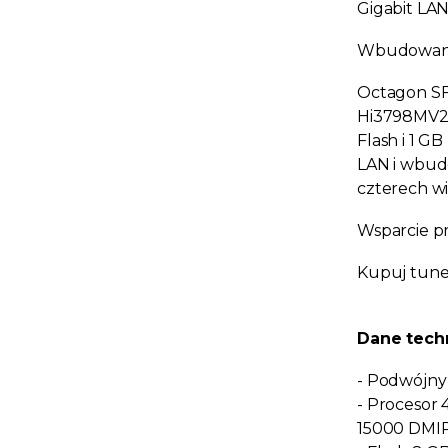
Gigabit LA
Wbudowane
Octagon SF
Hi3798MV20
Flash i 1 G
LAN i wbud
czterech wi
Wsparcie p
Kupuj tuner
Dane tech
- Podwójny 
- Procesor 
15000 DMI