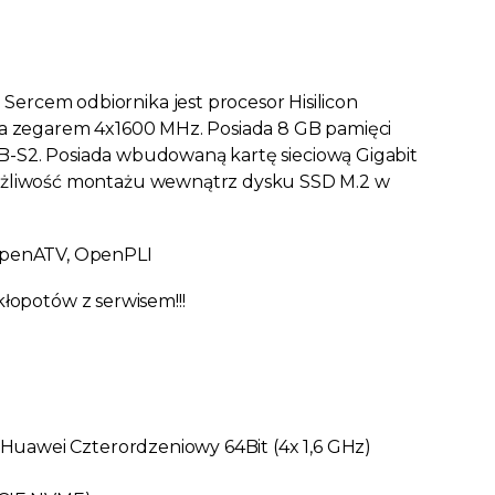
cem odbiornika jest procesor Hisilicon
a zegarem 4x1600 MHz. Posiada 8 GB pamięci
VB-S2. Posiada wbudowaną kartę sieciową Gigabit
żliwość montażu wewnątrz dysku SSD M.2 w
OpenATV, OpenPLI
kłopotów z serwisem!!!
Huawei Czterordzeniowy 64Bit (4x 1,6 GHz)