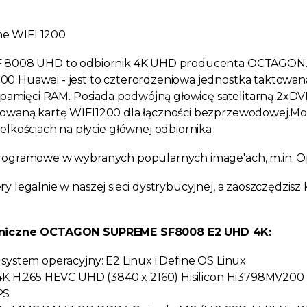
N
 WIFI 1200
 8008 UHD to odbiornik 4K UHD producenta OCTAGON. Ser
0 Huawei - jest to czterordzeniowa jednostka taktowan
B pamięci RAM. Posiada podwójną głowicę satelitarną 2xD
owaną kartę WIFI1200 dla łączności bezprzewodowej.
Mo
elkościach na płycie głównej odbiornika
rogramowe w wybranych popularnych image'ach, m.in. 
y legalnie w naszej sieci dystrybucyjnej, a zaoszczędzisz 
niczne OCTAGON SUPREME SF8008 E2 UHD 4K:
system operacyjny: E2 Linux i Define OS Linux
4K H.265 HEVC UHD (3840 x 2160) Hisilicon Hi3798MV200 
PS