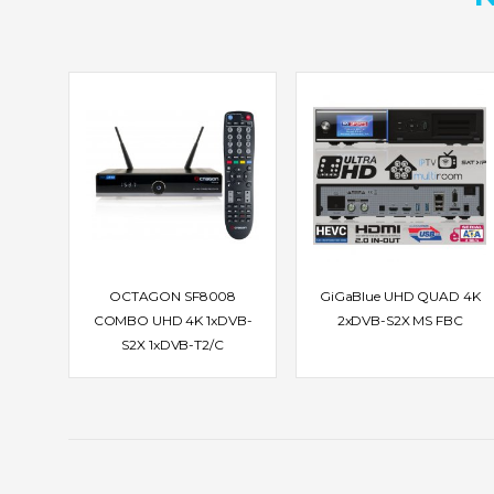
OCTAGON SF8008
GiGaBlue UHD QUAD 4K
COMBO UHD 4K 1xDVB-
2xDVB-S2X MS FBC
S2X 1xDVB-T2/C