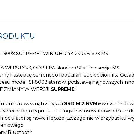
RODUKTU
F8008 SUPREME TWIN UHD 4K 2xDVB-S2X MS
WERSJA V3, ODBIERA standard S2X i transmisje MS
amy następcę cenionego i popularnego odbiornika Octa
kcesu modeli SF8008 stanowi podstawę najnowszych innow
 ZMIANY W WERSJI
SUPREME
:
ć montażu wewnątrz dysku
SSD M.2 NVMe
w czterech wi
a świecie tego typu technologia zastosowana w odbiornik
emodulator są nowe i lepsze, szczególnie w przypadku wy
ieniowego
y Bluetooth