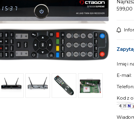
Najniżs
599,00 
Info
Zapytaj
Imię i n
E-mail:
Telefon
Kod z o
Wiadom