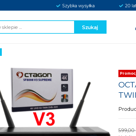
Szybka wysyłka
20 la
Szukaj
Promocj
OCT
TWI
Produc
599,00 