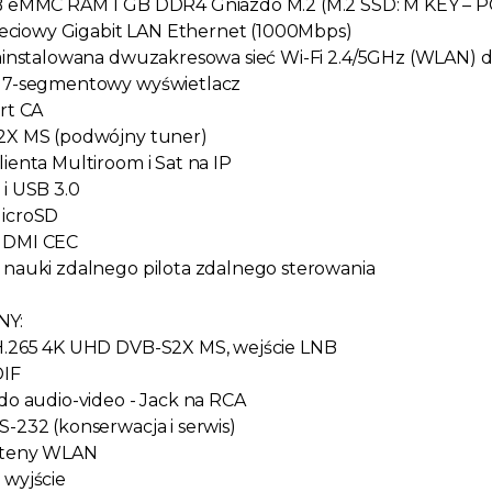
GB eMMC RAM 1 GB DDR4 Gniazdo M.2 (M.2 SSD: M KEY – 
 sieciowy Gigabit LAN Ethernet (1000Mbps)
zainstalowana dwuzakresowa sieć Wi-Fi 2.4/5GHz (WLAN) 
e 7-segmentowy wyświetlacz
art CA
S2X MS (podwójny tuner)
lienta Multiroom i Sat na IP
 i USB 3.0
MicroSD
HDMI CEC
 nauki zdalnego pilota zdalnego sterowania
NY:
 H.265 4K UHD DVB-S2X MS, wejście LNB
DIF
zdo audio-video - Jack na RCA
S-232 (konserwacja i serwis)
anteny WLAN
 wyjście