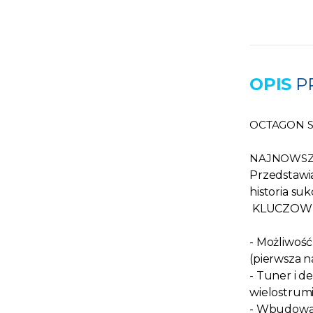
OPIS
P
OCTAGON S
NAJNOWSZA 
Przedstawi
historia su
KLUCZOWE
-
Możliwoś
(pierwsza n
- Tuner i d
wielostrum
-
Wbudowan