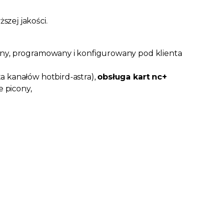
zej jakości.
any, programowany i konfigurowany pod klienta
a kanałów hotbird-astra),
obsługa kart nc+
e picony,