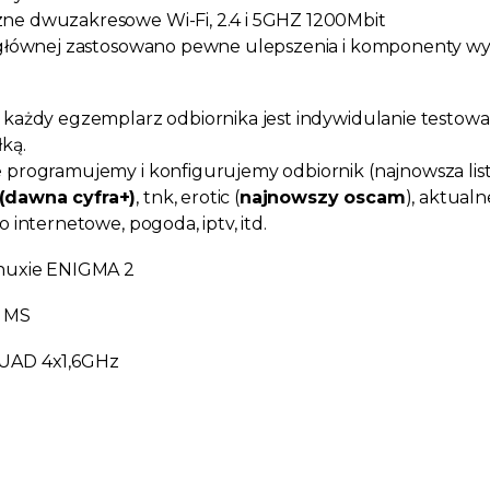
e dwuzakresowe Wi-Fi, 2.4 i 5GHZ 1200Mbit
 głównej zastosowano pewne ulepszenia i komponenty wyżs
 każdy egzemplarz odbiornika jest indywidulanie testow
ką.
 programujemy i konfigurujemy odbiornik (najnowsza list
(dawna cyfra+)
, tnk, erotic (
najnowszy oscam
), aktualn
o internetowe, pogoda, iptv, itd.
inuxie ENIGMA 2
 MS
UAD 4x1,6GHz
H